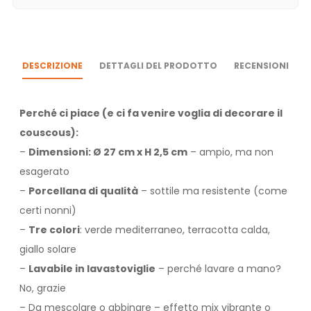
DESCRIZIONE
DETTAGLI DEL PRODOTTO
RECENSIONI
Perché ci piace (e ci fa venire voglia di decorare il
couscous):
–
Dimensioni: Ø 27 cm x H 2,5 cm
– ampio, ma non
esagerato
–
Porcellana di qualità
– sottile ma resistente (come
certi nonni)
–
Tre colori
: verde mediterraneo, terracotta calda,
giallo solare
–
Lavabile in lavastoviglie
– perché lavare a mano?
No, grazie
– Da mescolare o abbinare – effetto mix vibrante o