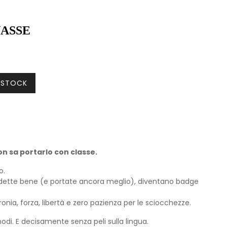
NASSE
N STOCK
on sa portarlo con classe.
o.
e dette bene (e portate ancora meglio), diventano badge
ronia, forza, libertà e zero pazienza per le sciocchezze.
odi. E decisamente senza peli sulla lingua.