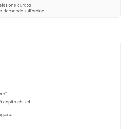
selezione curata
er domande sull’ordine
ere”
à capito chi sei
eguire.