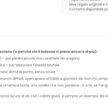
Idee regalo originali e 
Contatto disponibile p
cciono (e perché chi li indossa ci piace ancora di più):
0 – per piedini piccoli, ma carattere da uragano
ce – per bilanciare l’onestà brutale
mata: dritta al punto, senza scuse
 brunch difficili, open space affollati o giornate da “non mi romp
a un’amica tosta, una sorella che non perdona… o a te, se hai gi
onza sicura di sé, con i calzini giusti, è sempre un esempio da s