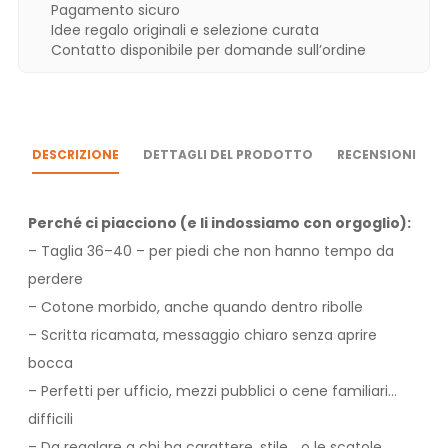
Pagamento sicuro
Idee regalo originali e selezione curata
Contatto disponibile per domande sull’ordine
DESCRIZIONE
DETTAGLI DEL PRODOTTO
RECENSIONI
Perché ci piacciono (e li indossiamo con orgoglio):
– Taglia 36–40 – per piedi che non hanno tempo da
perdere
– Cotone morbido, anche quando dentro ribolle
– Scritta ricamata, messaggio chiaro senza aprire
bocca
– Perfetti per ufficio, mezzi pubblici o cene familiari…
difficili
– Da regalare a chi ha carattere, stile… o le scatole