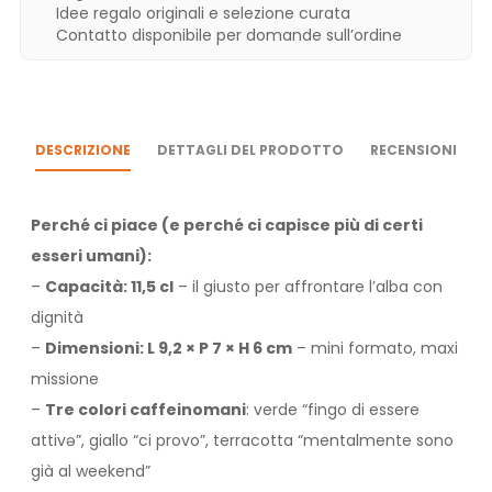
Idee regalo originali e selezione curata
Contatto disponibile per domande sull’ordine
DESCRIZIONE
DETTAGLI DEL PRODOTTO
RECENSIONI
Perché ci piace (e perché ci capisce più di certi
esseri umani):
–
Capacità: 11,5 cl
– il giusto per affrontare l’alba con
dignità
–
Dimensioni: L 9,2 × P 7 × H 6 cm
– mini formato, maxi
missione
–
Tre colori caffeinomani
: verde “fingo di essere
attivə”, giallo “ci provo”, terracotta “mentalmente sono
già al weekend”