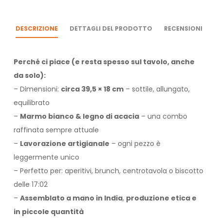
DESCRIZIONE
DETTAGLI DEL PRODOTTO
RECENSIONI
Perché ci piace (e resta spesso sul tavolo, anche
da solo):
– Dimensioni:
circa 39,5 × 18 cm
– sottile, allungato,
equilibrato
–
Marmo bianco & legno di acacia
– una combo
raffinata sempre attuale
–
Lavorazione artigianale
– ogni pezzo è
leggermente unico
– Perfetto per: aperitivi, brunch, centrotavola o biscotto
delle 17:02
–
Assemblato a mano in India
,
produzione etica e
in piccole quantità