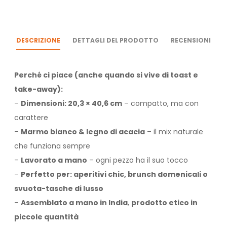
DESCRIZIONE
DETTAGLI DEL PRODOTTO
RECENSIONI
Perché ci piace (anche quando si vive di toast e
take-away):
–
Dimensioni: 20,3 × 40,6 cm
– compatto, ma con
carattere
–
Marmo bianco & legno di acacia
– il mix naturale
che funziona sempre
–
Lavorato a mano
– ogni pezzo ha il suo tocco
–
Perfetto per: aperitivi chic, brunch domenicali o
svuota-tasche di lusso
–
Assemblato a mano in India
,
prodotto etico in
piccole quantità