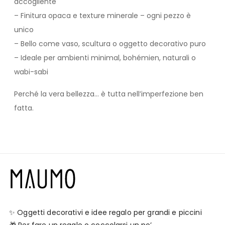
accogliente
– Finitura opaca e texture minerale – ogni pezzo è
unico
– Bello come vaso, scultura o oggetto decorativo puro
– Ideale per ambienti minimal, bohémien, naturali o
wabi-sabi
Perché la vera bellezza... è tutta nell’imperfezione ben
fatta.
✨ Oggetti decorativi e idee regalo per grandi e piccini
🎁 Per fare un regalo o coccolarsi un po’