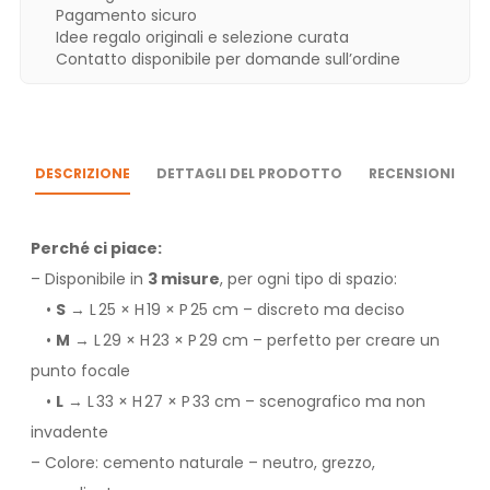
Pagamento sicuro
Idee regalo originali e selezione curata
Contatto disponibile per domande sull’ordine
DESCRIZIONE
DETTAGLI DEL PRODOTTO
RECENSIONI
Perché ci piace:
– Disponibile in
3 misure
, per ogni tipo di spazio:
•
S
→ L 25 × H 19 × P 25 cm – discreto ma deciso
•
M
→ L 29 × H 23 × P 29 cm – perfetto per creare un
punto focale
•
L
→ L 33 × H 27 × P 33 cm – scenografico ma non
invadente
– Colore: cemento naturale – neutro, grezzo,