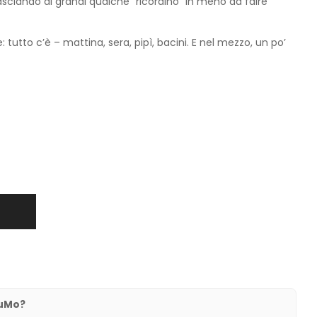
asciando ai grandi qualche “ricordino” in meno da faire
: tutto c’è – mattina, sera, pipì, bacini. E nel mezzo, un po’
auMo?