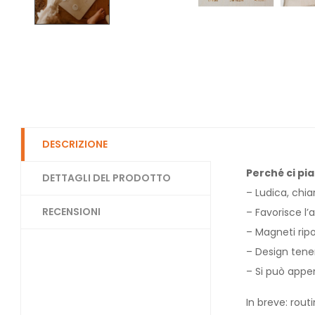
DESCRIZIONE
Perché ci pia
DETTAGLI DEL PRODOTTO
– Ludica, chia
RECENSIONI
– Favorisce l
– Magneti ripos
– Design tener
– Si può appe
In breve: rou