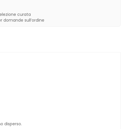
selezione curata
er domande sull’ordine
o disperso.