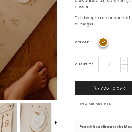
a diventare più autonomi, l
passer.
Dal risveglio alla buonanotte
di magia.
COLORE
QUANTITÀ
ADD TO CART
LISTA DEI DESIDERI
Perché ordinare da M