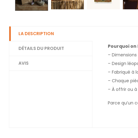
LA DESCRIPTION
Pourquoi on l
DÉTAILS DU PRODUIT
– Dimensions p
AVIS
– Design léopa
– Fabriqué à l
– Chaque pièce
– À offrir ou 
Parce qu’un c