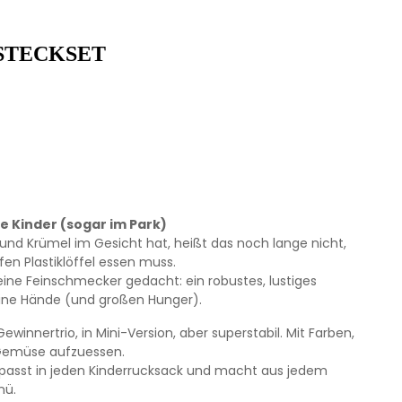
STECKSET
e Kinder (sogar im Park)
t und Krümel im Gesicht hat, heißt das noch lange nicht,
en Plastiklöffel essen muss.
eine Feinschmecker gedacht: ein robustes, lustiges
leine Hände (und großen Hunger).
Gewinnertrio, in Mini-Version, aber superstabil. Mit Farben,
 Gemüse aufzuessen.
, passt in jeden Kinderrucksack und macht aus jedem
nü.