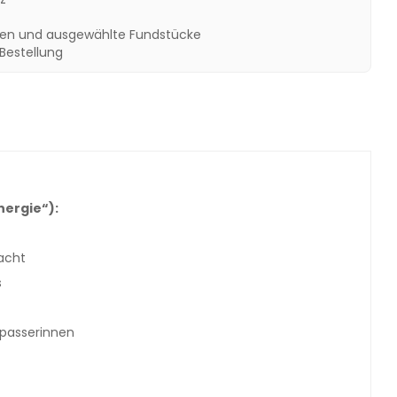
een und ausgewählte Fundstücke
 Bestellung
nergie“):
acht
s
rpasserinnen