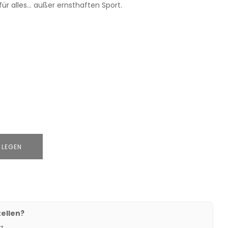
für alles… außer ernsthaften Sport.
 LEGEN
ellen?
z