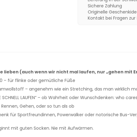
Sichere Zahlung
Originelle Geschenkid
Kontakt bei Fragen zur
e lieben (auch wenn wir nicht mal laufen, nur „gehen mit E
 – für flinke oder gemütliche Füße
mwollstoff – angenehm wie ein Stretching, das man wirklich m
DIE SCHNELL LAUFEN“ – ob Wahrheit oder Wunschdenken: who care
 Rennen, Gehen, oder so tun als ob
enk für Sportfreundinnen, Powerwalker oder notorische Bus-Ve
ginnt mit guten Socken. Nie mit Aufwärmen.